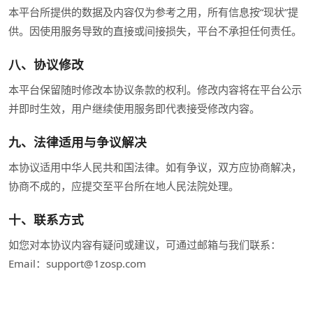
本平台所提供的数据及内容仅为参考之用，所有信息按“现状”提
供。因使用服务导致的直接或间接损失，平台不承担任何责任。
八、协议修改
本平台保留随时修改本协议条款的权利。修改内容将在平台公示
并即时生效，用户继续使用服务即代表接受修改内容。
九、法律适用与争议解决
本协议适用中华人民共和国法律。如有争议，双方应协商解决，
协商不成的，应提交至平台所在地人民法院处理。
十、联系方式
如您对本协议内容有疑问或建议，可通过邮箱与我们联系：
Email：support@1zosp.com