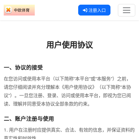
注册入口
用户使用协议
一、协议的接受
在您访问或使用本平台（以下简称“本平台”或“本服务”）之前，
请您仔细阅读并充分理解本《用户使用协议》（以下简称“本协
议”）。一旦您注册、登录、访问或使用本平台，即视为您已阅
读、理解并同意受本协议全部条款的约束。
二、账户注册与使用
1. 用户在注册时应提供真实、合法、有效的信息，并保证资料的
真实性和时效性。