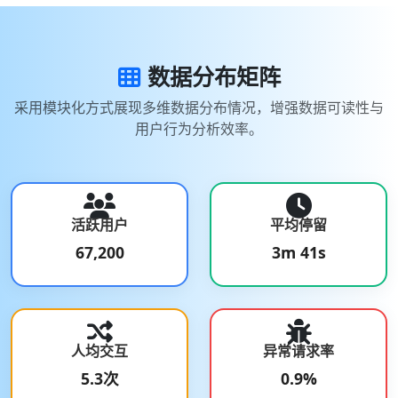
数据分布矩阵
采用模块化方式展现多维数据分布情况，增强数据可读性与
用户行为分析效率。
活跃用户
平均停留
67,200
3m 41s
人均交互
异常请求率
5.3次
0.9%