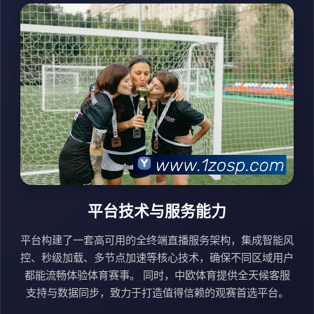
平台技术与服务能力
平台构建了一套高可用的全终端直播服务架构，集成智能风
控、秒级加载、多节点加速等核心技术，确保不同区域用户
都能流畅体验体育赛事。 同时，中欧体育提供全天候客服
支持与数据同步，致力于打造值得信赖的观赛首选平台。