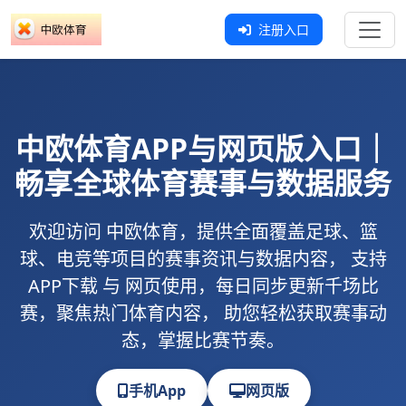
注册入口
中欧体育
APP与网页版入口｜
畅享全球体育赛事与数据服务
欢迎访问
中欧体育
，提供全面覆盖足球、篮
球、电竞等项目的赛事资讯与数据内容， 支持
APP下载
与
网页使用
，每日同步更新千场比
赛，聚焦热门体育内容， 助您轻松获取赛事动
态，掌握比赛节奏。
手机App
网页版