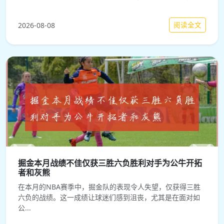
阅读全文
2026-08-08
掘金本月战绩不佳仅获三胜六负胜利对手为公牛开拓
者和灰熊
在本月的NBA赛季中，掘金队的表现令人失望，仅获得三胜
六负的战绩。这一成绩让球迷们感到沮丧，尤其是在面对如
公...