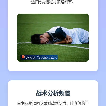
理解比赛进程与策略细节。
战术分析频道
由专业编辑团队策划战术复盘、阵容解构与