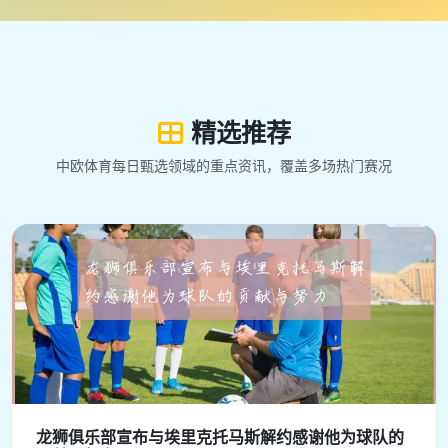
精选推荐
中欧体育每日甄选领域的重点资讯，覆盖多场热门赛况
龙狮俱乐部宣布与埃里克托马斯解约感谢他为球队的