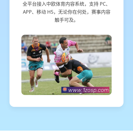
全平台接入中欧体育内容系统，支持 PC、
APP、移动 H5，无论你在何处，赛事内容
触手可及。