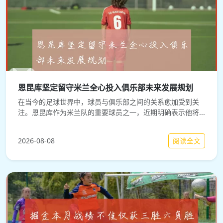
恩昆库坚定留守米兰全心投入俱乐部未来发展规划
在当今的足球世界中，球员与俱乐部之间的关系愈加受到关
注。恩昆库作为米兰队的重要球员之一，近期明确表示他将...
阅读全文
2026-08-08