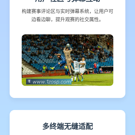
构建赛事评论区与实时弹幕系统，让用户可
边看边聊，提升观赛的社交属性。
多终端无缝适配