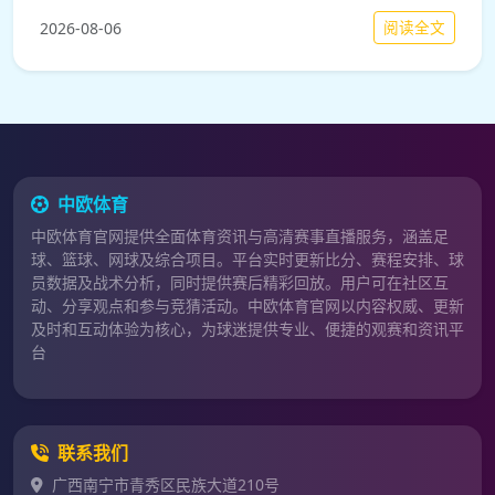
阅读全文
2026-08-06
中欧体育
中欧体育官网提供全面体育资讯与高清赛事直播服务，涵盖足
球、篮球、网球及综合项目。平台实时更新比分、赛程安排、球
员数据及战术分析，同时提供赛后精彩回放。用户可在社区互
动、分享观点和参与竞猜活动。中欧体育官网以内容权威、更新
及时和互动体验为核心，为球迷提供专业、便捷的观赛和资讯平
台
联系我们
广西南宁市青秀区民族大道210号